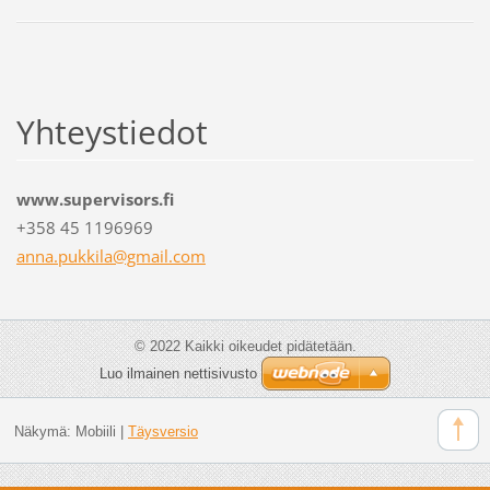
Yhteystiedot
www.supervisors.fi
+358 45 1196969
anna.puk
kila@gma
il.com
© 2022 Kaikki oikeudet pidätetään.
Luo ilmainen nettisivusto
Näkymä:
Mobiili
|
Täysversio