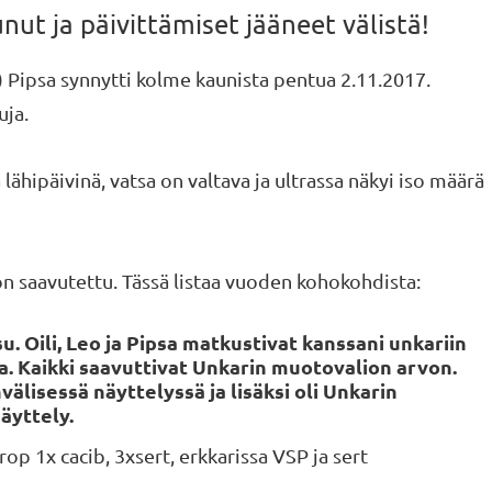
nut ja päivittämiset jääneet välistä!
 Pipsa synnytti kolme kaunista pentua 2.11.2017.
uja.
 lähipäivinä, vatsa on valtava ja ultrassa näkyi iso määrä
jon saavutettu. Tässä listaa vuoden kohokohdista:
u. Oili, Leo ja Pipsa matkustivat kanssani unkariin
sia. Kaikki saavuttivat Unkarin muotovalion arvon.
lisessä näyttelyssä ja lisäksi oli Unkarin
äyttely.
rop 1x cacib, 3xsert, erkkarissa VSP ja sert