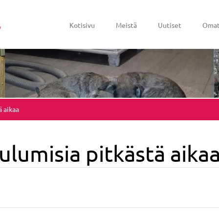
s
Kotisivu
Meistä
Uutiset
Omat
ä aikaa
uulumisia pitkästä aika