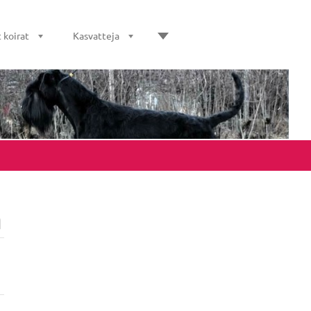
 koirat
Kasvatteja
a