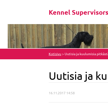
Kennel Supervisor
Kotisivu
>
Uutisia ja kuulumisia pitkäst
Uutisia ja k
16.11.2017 14:58