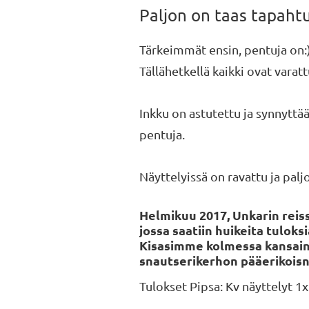
Paljon on taas tapahtu
Tärkeimmät ensin, pentuja on:)
Tällähetkellä kaikki ovat varatt
Inkku on astutettu ja synnyttää
pentuja.
Näyttelyissä on ravattu ja pal
Helmikuu 2017, Unkarin reiss
jossa saatiin huikeita tulok
Kisasimme kolmessa kansainvä
snautserikerhon pääerikoisn
Tulokset Pipsa: Kv näyttelyt 1x