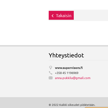
Takaisin
Yhteystiedot
www.supervisors.fi
+358 45 1196969
anna.puk
kila@gma
il.com
© 2022 Kaikki oikeudet pidätetään.