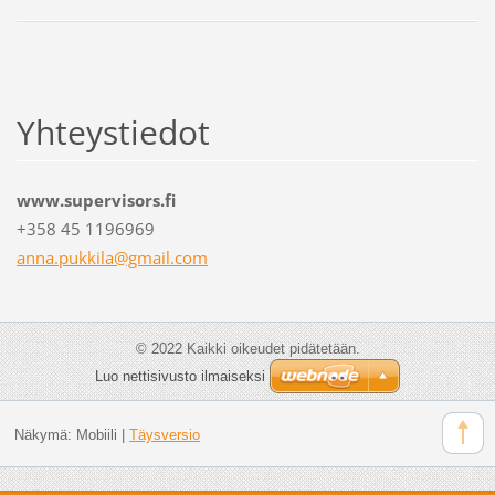
Yhteystiedot
www.supervisors.fi
+358 45 1196969
anna.puk
kila@gma
il.com
© 2022 Kaikki oikeudet pidätetään.
Luo nettisivusto ilmaiseksi
Näkymä:
Mobiili
|
Täysversio