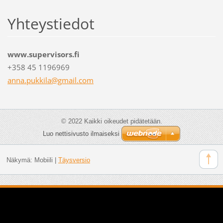
Yhteystiedot
www.supervisors.fi
+358 45 1196969
anna.puk
kila@gma
il.com
© 2022 Kaikki oikeudet pidätetään.
Luo nettisivusto ilmaiseksi
Näkymä:
Mobiili
|
Täysversio