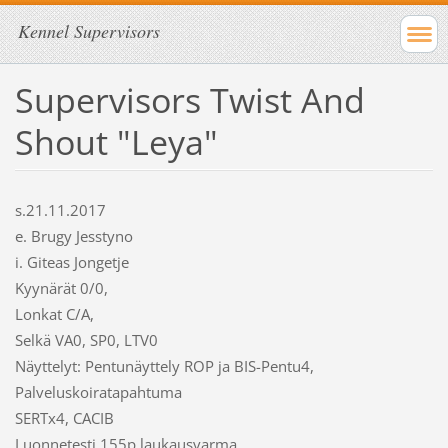
Kennel Supervisors
Supervisors Twist And
Shout "Leya"
s.21.11.2017
e. Brugy Jesstyno
i. Giteas Jongetje
Kyynärät 0/0,
Lonkat C/A,
Selkä VA0, SP0, LTV0
Näyttelyt: Pentunäyttely ROP ja BIS-Pentu4,
Palveluskoiratapahtuma
SERTx4, CACIB
Luonnetesti 155p laukausvarma